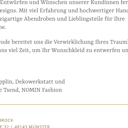
 Entwürfen und Wünschen unserer Kundinnen fer
Designs. Mit viel Erfahrung und hochwertiger Han
zigartige Abendroben und Lieblings­teile für Ihre
be.
ude bereitet uns die Verwirklichung Ihres Traum­b
s viel Zeit, um Ihr Wunsch­kleid zu entwerfen u
pplin, Dekowerkstatt und
 Tsend, NOMIN Fashion
BROCK
E 32 | 48143 MÜNSTER