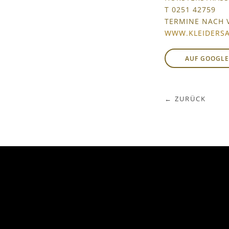
T 0251 ‌42759
TERMINE NACH 
WWW.KLEIDERS
AUF GOOGLE
ZURÜCK