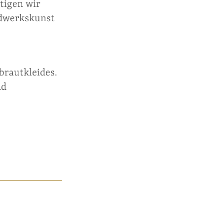
tigen wir
dwerks­kunst
raut­kleides.
nd